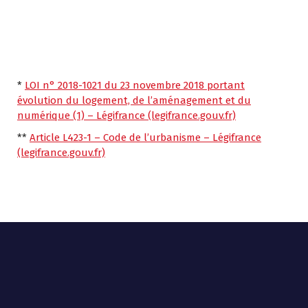
*
LOI n° 2018-1021 du 23 novembre 2018 portant
évolution du logement, de l’aménagement et du
numérique (1) – Légifrance (legifrance.gouv.fr)
**
Article L423-1 – Code de l’urbanisme – Légifrance
(legifrance.gouv.fr)