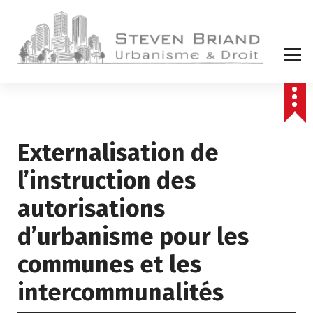
A
l
l
e
r
a
u
c
o
Externalisation de
n
t
l’instruction des
e
n
autorisations
u
d’urbanisme pour les
communes et les
intercommunalités