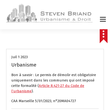
A
l
l
e
r
a
u
c
Actualités
o
n
t
Juil 1 2023
e
Urbanisme
n
u
Bon à savoir : Le permis de démolir est obligatoire
uniquement dans les communes qui ont imposé
cette formalité (
Article R.421-27 du Code de
l’urbanisme
).
CAA Marseille 5/01/2023, n°20MA04727