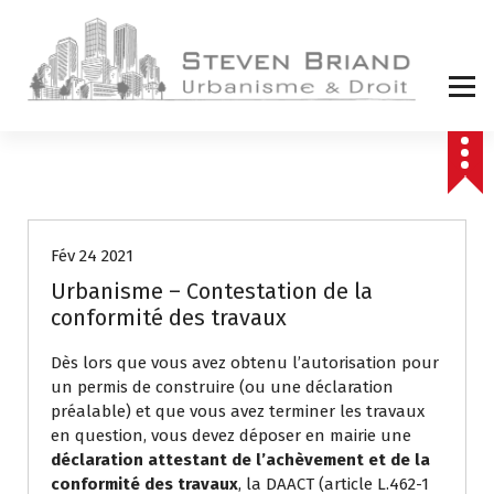
A
l
l
e
r
a
u
c
Actualités
Non classé
o
n
t
Fév 24 2021
e
Urbanisme – Contestation de la
n
conformité des travaux
u
Dès lors que vous avez obtenu l’autorisation pour
un permis de construire (ou une déclaration
préalable) et que vous avez terminer les travaux
en question, vous devez déposer en mairie une
déclaration attestant de l’achèvement et de la
conformité des travaux
, la DAACT (article L.462-1